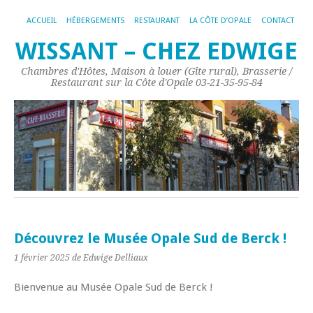
ACCUEIL
HÉBERGEMENTS
RESTAURANT
LA CÔTE D’OPALE
CONTACT
WISSANT – CHEZ EDWIGE
Chambres d'Hôtes, Maison à louer (Gîte rural), Brasserie /
Restaurant sur la Côte d'Opale 03-21-35-95-84
Découvrez le Musée Opale Sud de Berck !
1 février 2025
de Edwige Delliaux
Bienvenue au Musée Opale Sud de Berck !