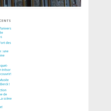
ÉCENTS
’univers
ée
os
Fort des
 : une
eine
quet-
n trésor
écouvrir!
 Musée
Berck !
ction
ne de
La scène
e!