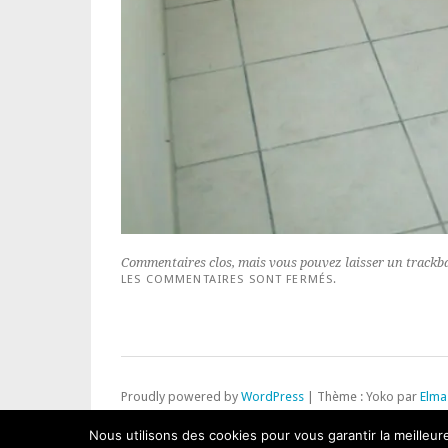
Commentaires clos, mais vous pouvez laisser un trackb
LES COMMENTAIRES SONT FERMÉS.
Proudly powered by
WordPress
|
Thème : Yoko par
Elma
Haut
Nous utilisons des cookies pour vous garantir la meilleur