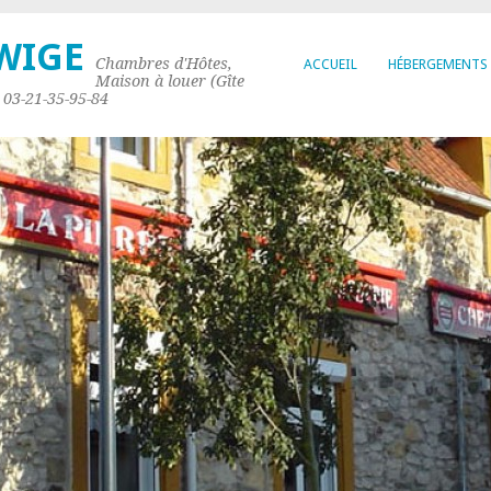
DWIGE
Chambres d'Hôtes,
ACCUEIL
HÉBERGEMENTS
Maison à louer (Gîte
e 03-21-35-95-84