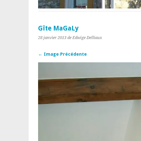
Gîte MaGaLy
28 janvier 2013
de Edwige Delliaux
← Image Précédente