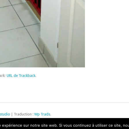
ack:
URL de Trackback
.
studio
| Traduction :
Wp Trads
.
e expérience sur notre site web. Si vous continuez à utiliser ce site, n