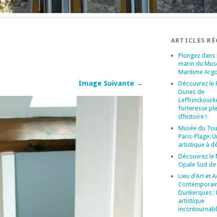
ARTICLES R
Plongez dans l
marin du Mus
Maritime Arg
Image Suivante →
Découvrez le 
Dunes de
Leffrinckoucke
forteresse pl
d’histoire !
Musée du Tou
Paris-Plage: U
artistique à d
Découvrez le
Opale Sud de 
Lieu d’Art et A
Contemporai
Dunkerques : 
artistique
incontournabl