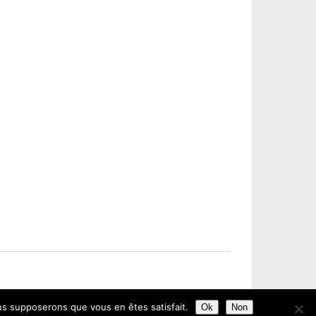
ous supposerons que vous en êtes satisfait.
Ok
Non